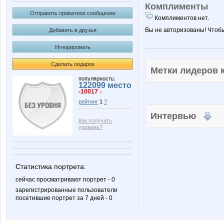
Комплименты
Отправить приватное сообщение
Комплиментов нет.
Вы не авторизованы! Чтоб
Добавить в друзья
Игнорировать
Сделать подарок
Метки лидеров
популярность:
122099 место
-10017 ↓
рейтинг
1
?
Интервью
Как получить
уровень?
Статистика портрета:
сейчас просматривают портрет - 0
зарегистрированные пользователи
посетившие портрет за 7 дней - 0